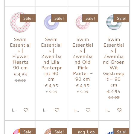
Sale!
Sale!
Sale!
Sale!
Swim
Swim
Swim
Swim
Essential
Essential
Essential
Essential
s |
s |
s |
s |
Flower
Zwemba
Zwemba
Zwemba
Hearts
nd Lila
nd Old
nd Groen
90 cm
Panterpr
Pink
Wit
int 90
Panter -
Gestreep
€ 4,95
cm
90 cm
t - 90
€ 9,95
cm
€ 4,95
€ 4,95
€ 4,95
€ 9,95
€ 9,95
€ 9,95
In winkelwagen
In winkelwagen
In winkelwagen
In winkelwage
Sale!
Sale!
nog 1 op
Sale!