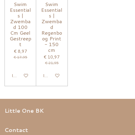
Swim
Swim
Essential
Essential
s |
s |
Zwemba
Zwemba
d 100
d
Cm Geel
Regenbo
Gestreep
og Print
t
- 150
cm
€ 8,97
€ 10,97
€ 17,95
€ 21,95
In winkelwagen
In winkelwagen
Little One BK
Contact