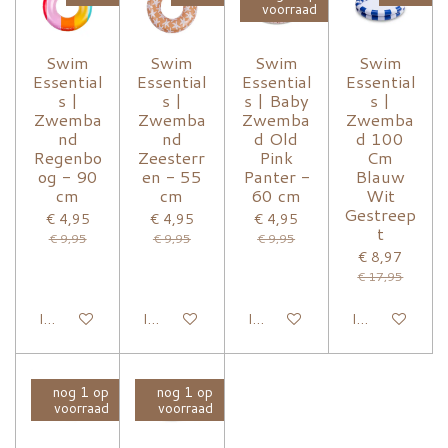
voorraad
Swim
Swim
Swim
Swim
Essential
Essential
Essential
Essential
s |
s |
s | Baby
s |
Zwemba
Zwemba
Zwemba
Zwemba
nd
nd
d Old
d 100
Regenbo
Zeesterr
Pink
Cm
og - 90
en - 55
Panter -
Blauw
cm
cm
60 cm
Wit
Gestreep
€ 4,95
€ 4,95
€ 4,95
t
€ 9,95
€ 9,95
€ 9,95
€ 8,97
€ 17,95
In winkelwagen
In winkelwagen
In winkelwagen
In winkelwage
nog 1 op
nog 1 op
voorraad
voorraad