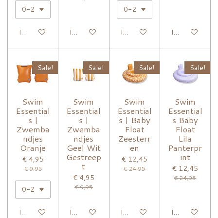
In winkelwagen
In winkelwagen
In winkelwagen
In winkelwage
Sale!
Sale!
Sale!
Sale!
Swim
Swim
Swim
Swim
Essential
Essential
Essential
Essential
s |
s |
s | Baby
s Baby
Zwemba
Zwemba
Float
Float
ndjes
ndjes
Zeesterr
Lila
Oranje
Geel Wit
en
Panterpr
Gestreep
int
€ 4,95
€ 12,45
t
€ 12,45
€ 9,95
€ 24,95
€ 4,95
€ 24,95
€ 9,95
In winkelwagen
In winkelwagen
In winkelwagen
In winkelwage