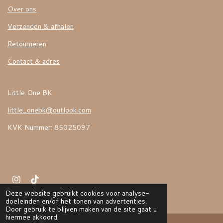
Over ons
Verzenden & afhalen
Retourneren
Contact & adres
Little One BK
little_onebk@outlook.com
KVK Nummer: 85025097
I
T
n
i
Deze website gebruikt cookies voor analyse-
© 2022 LITTLE ONE BK
s
k
doeleinden en/of het tonen van advertenties.
t
T
Door gebruik te blijven maken van de site gaat u
a
o
hiermee akkoord.