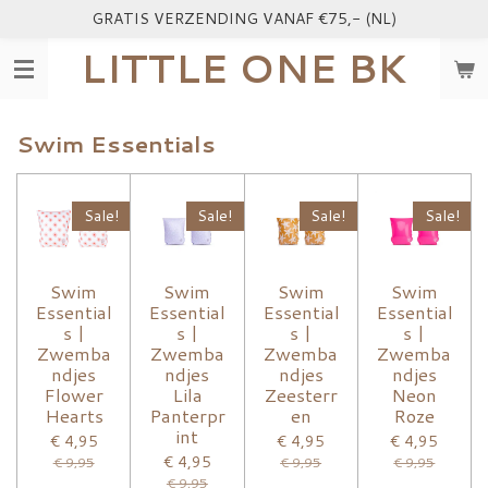
GRATIS VERZENDING VANAF €75,- (NL)
Ga
direct
LITTLE ONE BK
naar
de
hoofdinhoud
Swim Essentials
Sale!
Sale!
Sale!
Sale!
Swim
Swim
Swim
Swim
Essential
Essential
Essential
Essential
s |
s |
s |
s |
Zwemba
Zwemba
Zwemba
Zwemba
ndjes
ndjes
ndjes
ndjes
Flower
Lila
Zeesterr
Neon
Hearts
Panterpr
en
Roze
int
€ 4,95
€ 4,95
€ 4,95
€ 4,95
€ 9,95
€ 9,95
€ 9,95
€ 9,95