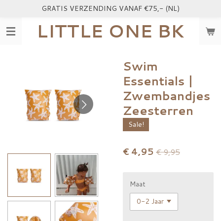
GRATIS VERZENDING VANAF €75,- (NL)
Ga
direct
LITTLE ONE BK
naar
de
hoofdinhoud
Swim
Essentials |
Zwembandjes
Zeesterren
Sale!
€ 4,95
€ 9,95
Maat