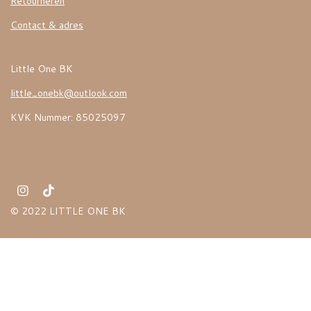
Retourneren
Contact & adres
Little One BK
little_onebk@outlook.com
KVK Nummer: 85025097
I
T
n
i
© 2022 LITTLE ONE BK
s
k
t
T
a
o
g
k
r
a
m