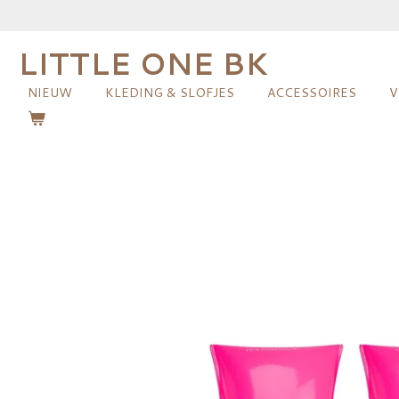
Ga
direct
LITTLE ONE BK
naar
de
NIEUW
KLEDING & SLOFJES
ACCESSOIRES
V
hoofdinhoud