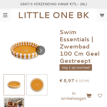
GRATIS VERZENDING VANAF €75,- (NL)
Ga
direct
LITTLE ONE BK
naar
de
hoofdinhoud
Swim
Essentials |
Zwembad
100 Cm Geel
Gestreept
nog 1 op voorraad
€ 8,97
€ 17,95
In
winkelwagen