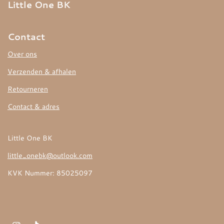
Little One BK
g
r
a
m
Contact
Over ons
Verzenden & afhalen
Retourneren
Contact & adres
Little One BK
little_onebk@outlook.com
KVK Nummer: 85025097