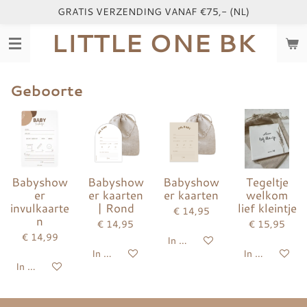
GRATIS VERZENDING VANAF €75,- (NL)
Ga
direct
LITTLE ONE BK
naar
de
hoofdinhoud
Geboorte
Babyshow
Babyshow
Babyshow
Tegeltje
er
er kaarten
er kaarten
welkom
invulkaarte
| Rond
lief kleintje
€ 14,95
n
€ 14,95
€ 15,95
€ 14,99
In winkelwagen
In winkelwagen
In winkelwag
In winkelwagen