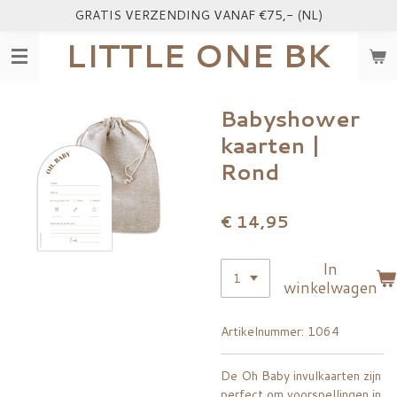
GRATIS VERZENDING VANAF €75,- (NL)
Ga
direct
LITTLE ONE BK
naar
de
hoofdinhoud
Babyshower
kaarten |
Rond
€ 14,95
In
winkelwagen
Artikelnummer:
1064
De Oh Baby invulkaarten zijn
perfect om voorspellingen in