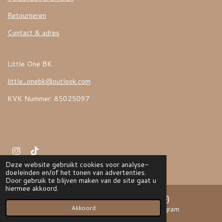
Retourneren
Contact & adres
Little One BK
little_onebk@outlook.com
KVK Nummer: 85025097
I
T
n
i
Deze website gebruikt cookies voor analyse-
© 2022 LITTLE ONE BK
s
k
doeleinden en/of het tonen van advertenties.
t
T
Door gebruik te blijven maken van de site gaat u
a
o
hiermee akkoord.
g
k
r
Akkoord
E-mailadres
Instagram
a
m