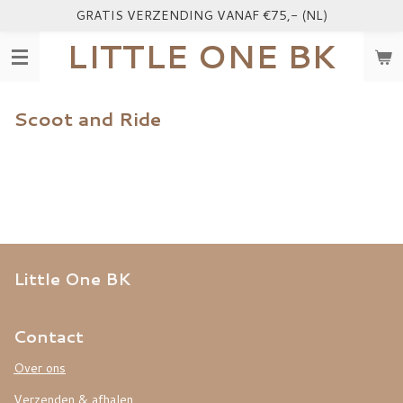
GRATIS VERZENDING VANAF €75,- (NL)
Ga
direct
LITTLE ONE BK
naar
de
hoofdinhoud
Scoot and Ride
Little One BK
Contact
Over ons
Verzenden & afhalen