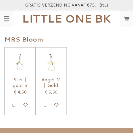
GRATIS VERZENDING VANAF €75,- (NL)
Ga
direct
LITTLE ONE BK
naar
de
hoofdinhoud
MRS Bloom
Ster |
Angel M
gold S
| Gold
€ 4,50
€ 5,50
In winkelwagen
In winkelwagen