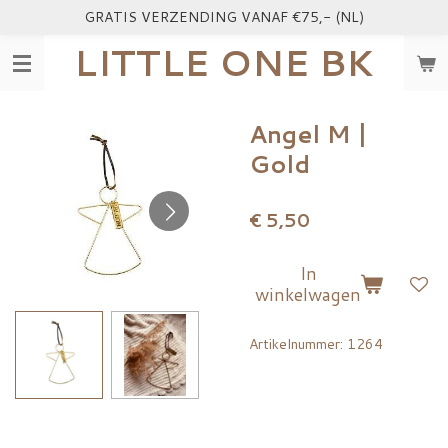
GRATIS VERZENDING VANAF €75,- (NL)
Ga
direct
LITTLE ONE BK
naar
de
hoofdinhoud
Angel M |
Gold
€ 5,50
In
winkelwagen
Artikelnummer:
1264