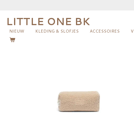
Ga
direct
LITTLE ONE BK
naar
de
NIEUW
KLEDING & SLOFJES
ACCESSOIRES
V
hoofdinhoud