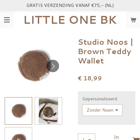
GRATIS VERZENDING VANAF €75,- (NL)
Ga
direct
LITTLE ONE BK
naar
de
hoofdinhoud
Studio Noos |
Brown Teddy
Wallet
€ 18,99
Gepersonaliseerd
In