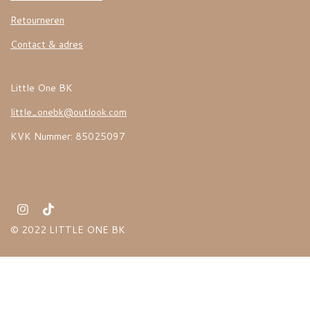
Retourneren
Contact & adres
Little One BK
little_onebk@outlook.com
KVK Nummer: 85025097
I
T
n
i
© 2022 LITTLE ONE BK
s
k
t
T
a
o
g
k
r
a
m