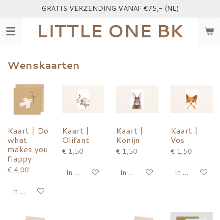
GRATIS VERZENDING VANAF €75,- (NL)
Ga
direct
LITTLE ONE BK
naar
de
hoofdinhoud
Wenskaarten
Kaart | Do
Kaart |
Kaart |
Kaart |
what
Olifant
Konijn
Vos
makes you
€ 1,50
€ 1,50
€ 1,50
flappy
€ 4,00
In winkelwagen
In winkelwagen
In winkelwage
In winkelwagen