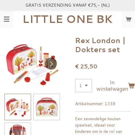
GRATIS VERZENDING VANAF €75,- (NL)
Ga
direct
LITTLE ONE BK
naar
de
hoofdinhoud
Rex London |
Dokters set
€ 25,50
In
winkelwagen
Artikelnummer:
1338
Een zevendelige houten
speelset, ideaal voor
kinderen om in de rol van