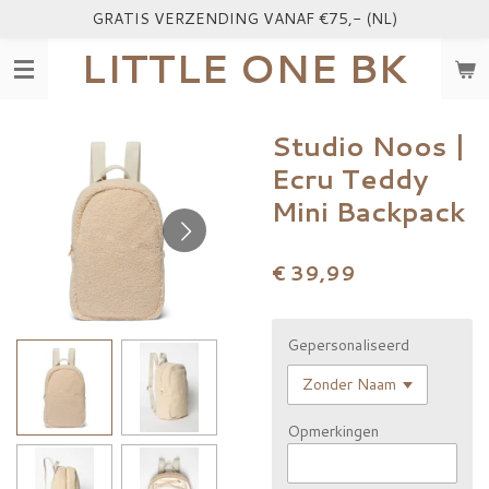
GRATIS VERZENDING VANAF €75,- (NL)
Ga
direct
LITTLE ONE BK
naar
de
hoofdinhoud
Studio Noos |
Ecru Teddy
Mini Backpack
€ 39,99
Gepersonaliseerd
Opmerkingen