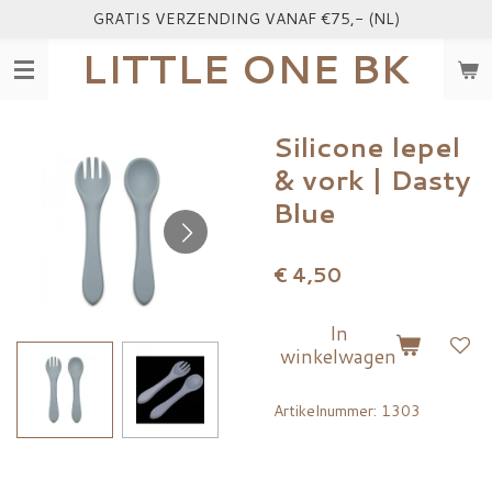
GRATIS VERZENDING VANAF €75,- (NL)
Ga
direct
LITTLE ONE BK
naar
de
hoofdinhoud
Silicone lepel
& vork | Dasty
Blue
€ 4,50
In
winkelwagen
Artikelnummer:
1303