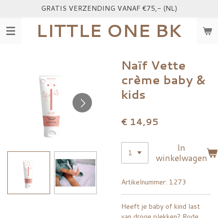
GRATIS VERZENDING VANAF €75,- (NL)
Ga
direct
LITTLE ONE BK
naar
de
hoofdinhoud
Naïf Vette
crème baby &
kids
€ 14,95
In
winkelwagen
Artikelnummer:
1273
Heeft je baby of kind last
van droge plekken? Rode