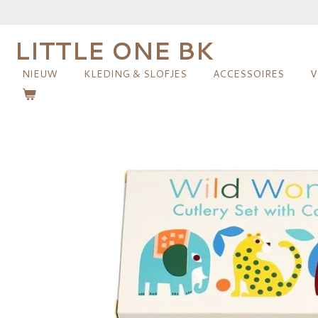
Ga
direct
LITTLE ONE BK
naar
de
NIEUW
KLEDING & SLOFJES
ACCESSOIRES
V
hoofdinhoud