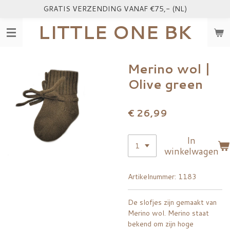
GRATIS VERZENDING VANAF €75,- (NL)
Ga
direct
LITTLE ONE BK
naar
de
hoofdinhoud
Merino wol |
Olive green
€ 26,99
In
winkelwagen
Artikelnummer:
1183
De slofjes zijn gemaakt van
Merino wol. Merino staat
bekend om zijn hoge