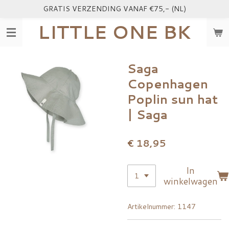
GRATIS VERZENDING VANAF €75,- (NL)
Ga
direct
LITTLE ONE BK
naar
de
hoofdinhoud
Saga
Copenhagen
Poplin sun hat
| Saga
€ 18,95
In
winkelwagen
Artikelnummer:
1147