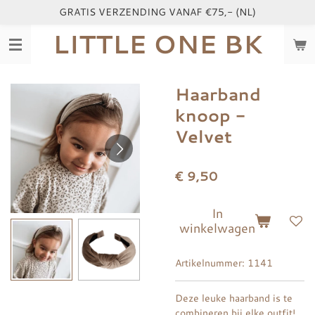
GRATIS VERZENDING VANAF €75,- (NL)
Ga
direct
LITTLE ONE BK
naar
de
hoofdinhoud
Haarband
knoop -
Velvet
€ 9,50
In
winkelwagen
Artikelnummer:
1141
Deze leuke haarband is te
combineren bij elke outfit!