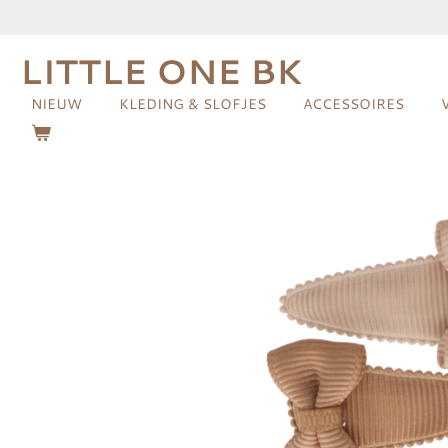
Ga
direct
LITTLE ONE BK
naar
de
NIEUW
KLEDING & SLOFJES
ACCESSOIRES
hoofdinhoud