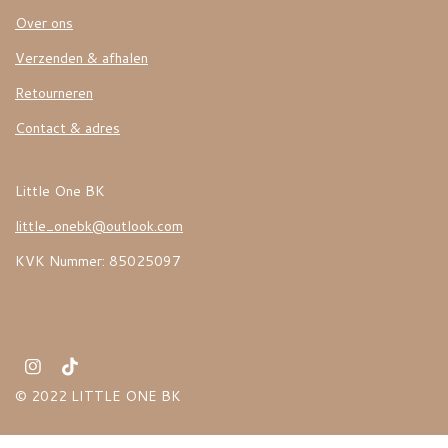
Over ons
Verzenden & afhalen
Retourneren
Contact & adres
Little One BK
little_onebk@outlook.com
KVK Nummer: 85025097
I
T
n
i
© 2022 LITTLE ONE BK
s
k
t
T
a
o