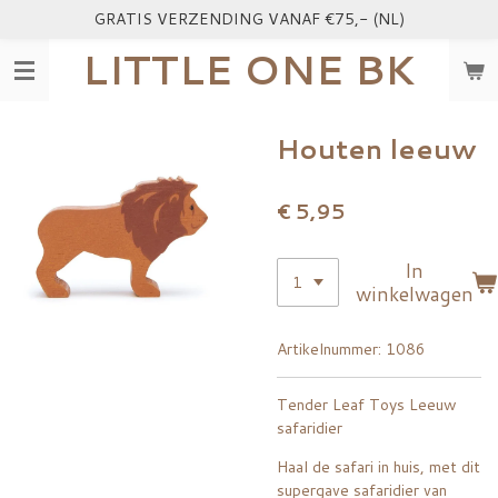
GRATIS VERZENDING VANAF €75,- (NL)
Ga
direct
LITTLE ONE BK
naar
de
hoofdinhoud
Houten leeuw
€ 5,95
In
winkelwagen
Artikelnummer:
1086
Tender Leaf Toys Leeuw
safaridier
Haal de safari in huis, met dit
supergave safaridier van