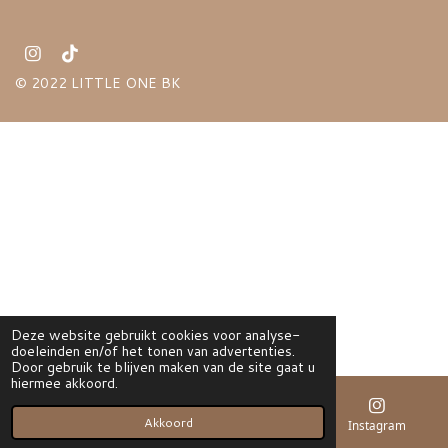
I
T
n
i
© 2022 LITTLE ONE BK
s
k
t
T
a
o
g
k
r
a
m
Deze website gebruikt cookies voor analyse-
doeleinden en/of het tonen van advertenties.
Door gebruik te blijven maken van de site gaat u
hiermee akkoord.
Akkoord
E-mailadres
Instagram