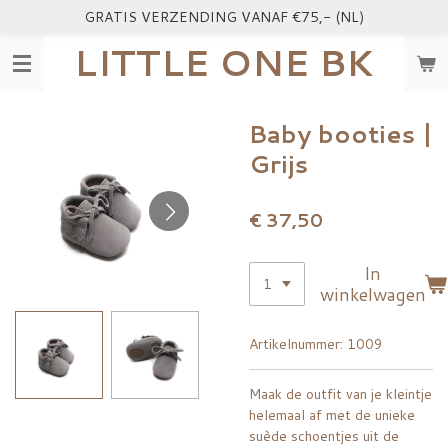
GRATIS VERZENDING VANAF €75,- (NL)
Ga
direct
LITTLE ONE BK
naar
de
hoofdinhoud
Baby booties |
Grijs
€ 37,50
In
winkelwagen
Artikelnummer:
1009
Maak de outfit van je kleintje
helemaal af met de unieke
suède schoentjes uit de