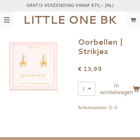
GRATIS VERZENDING VANAF €75,- (NL)
Ga
direct
LITTLE ONE BK
naar
de
hoofdinhoud
Oorbellen |
Strikjes
€ 13,99
In
winkelwagen
Artikelnummer:
O-S