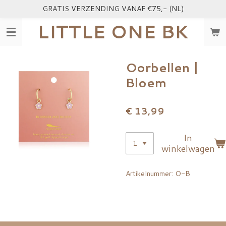
GRATIS VERZENDING VANAF €75,- (NL)
Ga
direct
LITTLE ONE BK
naar
de
hoofdinhoud
Oorbellen |
Bloem
€ 13,99
In
winkelwagen
Artikelnummer:
O-B