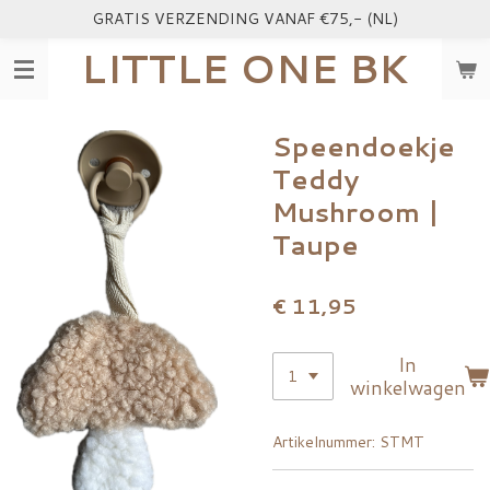
GRATIS VERZENDING VANAF €75,- (NL)
Ga
direct
LITTLE ONE BK
naar
de
hoofdinhoud
Speendoekje
Teddy
Mushroom |
Taupe
€ 11,95
In
winkelwagen
Artikelnummer:
STMT