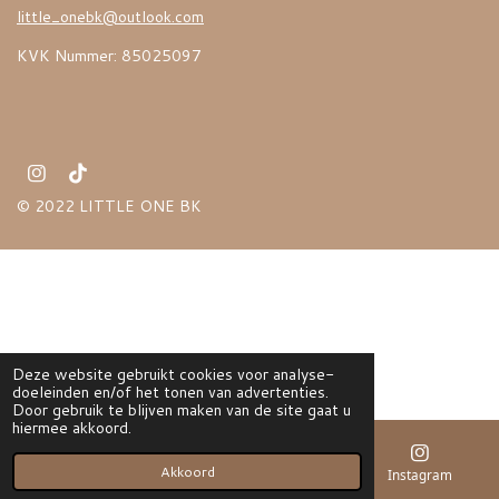
little_onebk@outlook.com
KVK Nummer: 85025097
I
T
n
i
© 2022 LITTLE ONE BK
s
k
t
T
a
o
g
k
r
a
m
Deze website gebruikt cookies voor analyse-
doeleinden en/of het tonen van advertenties.
Door gebruik te blijven maken van de site gaat u
hiermee akkoord.
Akkoord
E-mailadres
Instagram