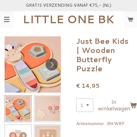
GRATIS VERZENDING VANAF €75,- (NL)
Ga
direct
LITTLE ONE BK
naar
de
hoofdinhoud
Just Bee Kids
| Wooden
Butterfly
Puzzle
€ 14,95
In
winkelwagen
Artikelnummer:
JBKWBP