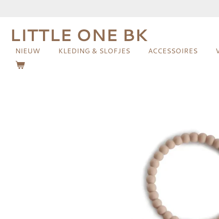
Ga
direct
LITTLE ONE BK
naar
de
NIEUW
KLEDING & SLOFJES
ACCESSOIRES
hoofdinhoud