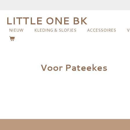
Ga
direct
LITTLE ONE BK
naar
de
NIEUW
KLEDING & SLOFJES
ACCESSOIRES
V
hoofdinhoud
Voor Pateekes