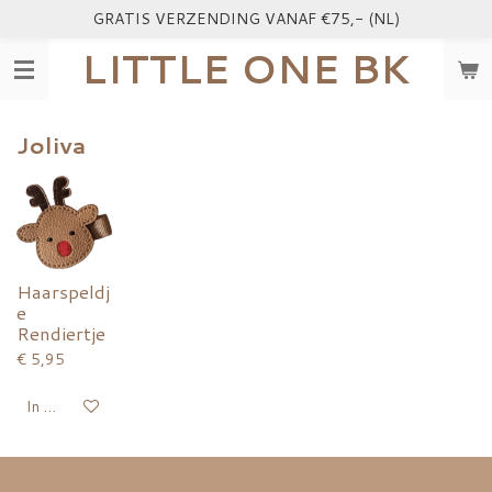
GRATIS VERZENDING VANAF €75,- (NL)
Ga
direct
LITTLE ONE BK
naar
de
hoofdinhoud
Joliva
Haarspeldj
e
Rendiertje
€ 5,95
In winkelwagen