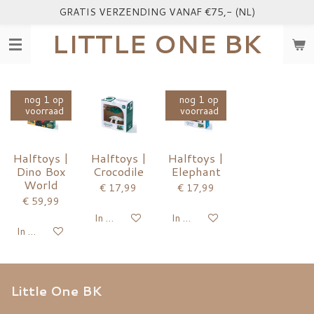
GRATIS VERZENDING VANAF €75,- (NL)
Ga
direct
LITTLE ONE BK
naar
de
hoofdinhoud
nog 1 op
nog 1 op
voorraad
voorraad
Halftoys |
Halftoys |
Halftoys |
Dino Box
Crocodile
Elephant
World
€ 17,99
€ 17,99
€ 59,99
In winkelwagen
In winkelwagen
In winkelwagen
Little One BK