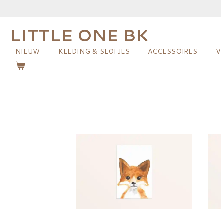
Ga
direct
LITTLE ONE BK
naar
de
NIEUW
KLEDING & SLOFJES
ACCESSOIRES
V
hoofdinhoud