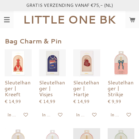
GRATIS VERZENDING VANAF €75,- (NL)
Ga
direct
LITTLE ONE BK
naar
de
hoofdinhoud
Bag Charm & Pin
Sleutelhan
Sleutelhan
Sleutelhan
Sleutelhan
ger |
ger |
ger |
ger |
Kreeft
Visjes
Hartje
Strikje
€ 14,99
€ 14,99
€ 14,99
€ 9,99
In winkelwagen
In winkelwagen
In winkelwagen
In winkelwage